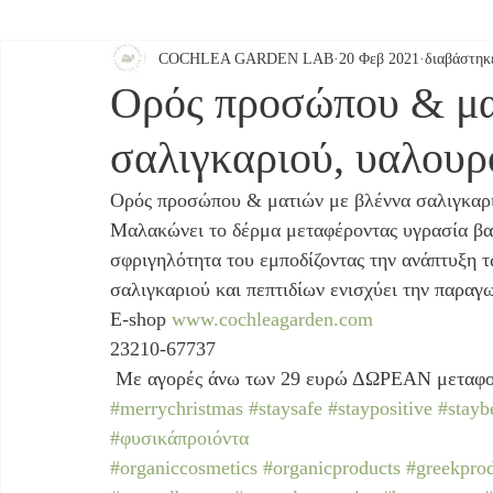
COCHLEA GARDEN LAB
20 Φεβ 2021
διαβάστηκ
ΕΡΓΑΣΤΗΡΙΟ ΚΑΛΛΥΝΤΙΚΩΝ
ΣΕΡΡΕΣ
Ορός προσώπου & μα
σαλιγκαριού, υαλουρ
Ορός προσώπου & ματιών με βλέννα σαλιγκαρι
Μαλακώνει το δέρμα μεταφέροντας υγρασία βαθι
σφριγηλότητα του εμποδίζοντας την ανάπτυξη 
σαλιγκαριού και πεπτιδίων ενισχύει την παραγ
E-shop 
www.cochleagarden.com
23210-67737
 Με αγορές άνω των 29 ευρώ ΔΩΡΕΑΝ μεταφορ
#merrychristmas
#staysafe
#staypositive
#stayb
#φυσικάπροιόντα
#organiccosmetics
#organicproducts
#greekpro