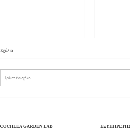
Σχόλια
Γράψτε ένα σχόλιο...
Φυσικές λύσεις για την ακμή
Ιδιότητες Βλ
στους εφήβους
Τα Οφέλη για
COCHLEA GARDEN LAB
ΕΞΥΠΗΡΕΤΗ