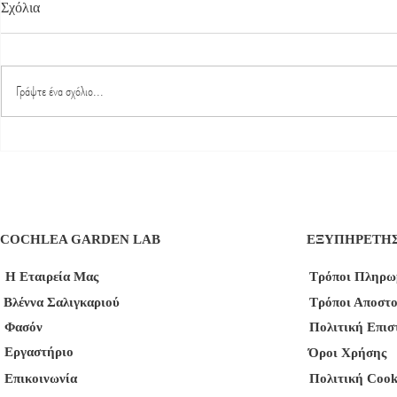
Σχόλια
Γράψτε ένα σχόλιο...
Φυσικές λύσεις για την ακμή
Ιδιότητες Βλ
στους εφήβους
Τα Οφέλη για
COCHLEA GARDEN LAB
ΕΞΥΠΗΡΕΤΗ
Η Εταιρεία Μας
Τρόποι Πληρω
Βλέννα Σαλιγκαριού
Τρόποι Αποστ
Φασόν
Πολιτική Επι
Εργαστήριο
Όροι Χρήσης
Επικοινωνία
Πολιτική Cook