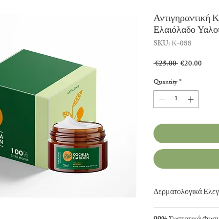
Αντιγηραντική 
Ελαιόλαδο Υαλο
SKU: Κ-088
Regular
Sale
 €25.00 
€20.00
Price
Price
Quantity
*
Δερματολογικά Ελε