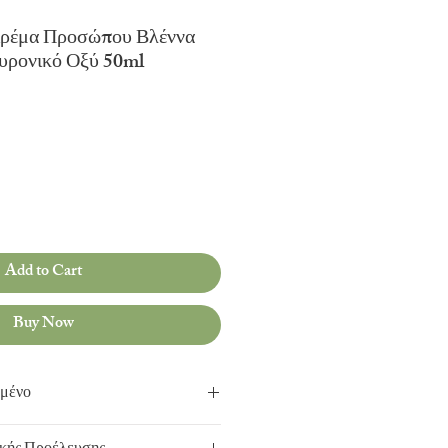
Κρέμα Προσώπου Βλέννα
υρονικό Οξύ 50ml
Add to Cart
Buy Now
γμένο