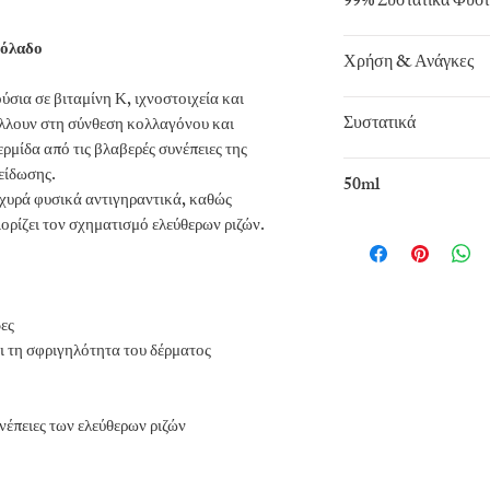
99% Συστατικά Φυσ
ιόλαδο
Χρήση & Ανάγκες
σια σε βιταμίνη Κ, ιχνοστοιχεία και
Αντιγηραντική
Συστατικά
λλουν στη σύνθεση κολλαγόνου και
ρμίδα από τις βλαβερές συνέπειες της
Aqua, snail secretion
είδωσης.
50ml
Fruit Oil, caprylic ca
ισχυρά φυσικά αντιγηραντικά, καθώς
Cetearyl Alcohol (an
ιορίζει τον σχηματισμό ελεύθερων ριζών.
sodium hyaluronate,
xanthan
gum,phenox
δες
ι τη σφριγηλότητα του δέρματος
νέπειες των ελεύθερων ριζών