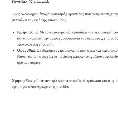
Πεπτίδια, Niacinamide
Ένας ολοκληρωμένος συνδυασμός φροντίδας που αντιμετωπίζει τις 
βελτιώνει την υφή της επιδερμίδας.
Κρέμα 50ml:
Μειώνει φλεγμονές, εμποδίζει τον εκφυλισμό το
και αποκαθιστά την ομαλή μορφολογία του δέρματος, επιβραδ
χρονολογική γήρανση.
Ορός 30ml:
Σχεδιασμένος με απολεπιστικά οξέα και καταπραϋ
Νιασιναμίδη, στοχεύει στη μείωση μαύρων στιγμάτων, ατελειώ
ορατών πόρων.
Χρήση:
Εφαρμόστε τον ορό πρώτα σε καθαρό πρόσωπο και στη συ
κρέμα για ολοκληρωμένη φροντίδα.