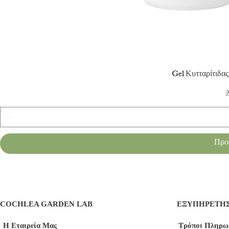
Γρ
Gel Κυτταρίτιδα
Κ
2
Προ
COCHLEA GARDEN LAB
ΕΞΥΠΗΡΕΤΗ
Η Εταιρεία Μας
Τρόποι Πληρω