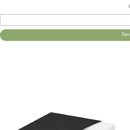
Κ
3
Προ