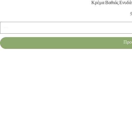
Γρ
Κρέμα Βαθιάς Ενυδά
Κ
5
Προ