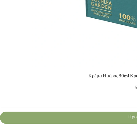
Γρ
Κρέμα Ημέρας 50ml Κρ
Κ
5
Προ