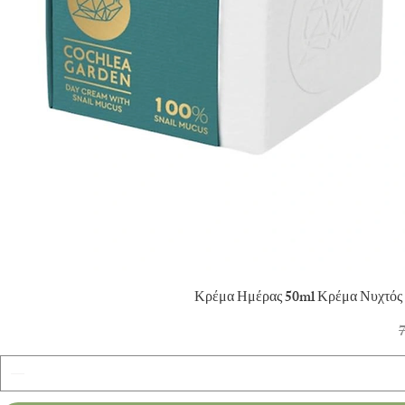
Γρ
Κρέμα Ημέρας 50ml Κρέμα Νυχτός
Κ
7