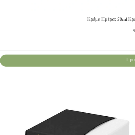
Γρ
Κρέμα Ημέρας 50ml Κρ
Κ
5
Προ