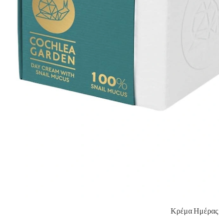
Γρ
Κρέμα Ημέρας