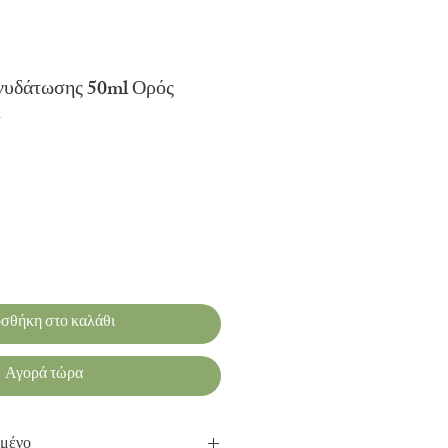
νυδάτωσης 50ml Ορός
τωσης
σθήκη στο καλάθι
Αγορά τώρα
κά Ελεγμένο