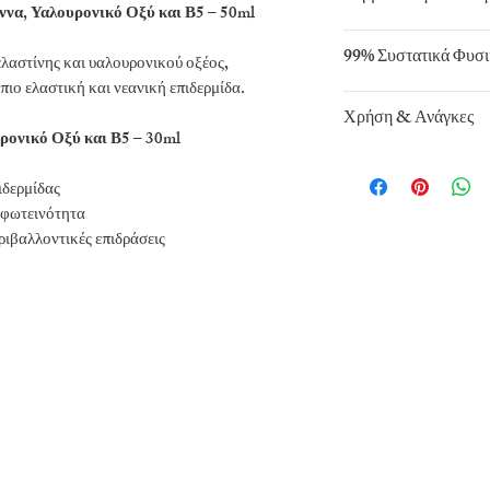
να, Υαλουρονικό Οξύ και Β5 – 50ml
99% Συστατικά Φυσ
ελαστίνης και υαλουρονικού οξέος,
ιο ελαστική και νεανική επιδερμίδα.
Χρήση & Ανάγκες
ρονικό Οξύ και Β5 – 30ml
Θαμπό Δέρμα - Πρώ
ιδερμίδας
 φωτεινότητα
ριβαλλοντικές επιδράσεις