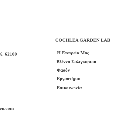
COCHLEA GARDEN LAB
Η Εταιρεία Μας
Κ. 62100
Βλέννα Σαλιγκαριού
Φασόν
Εργαστήριο
Επικοινωνία
den.com