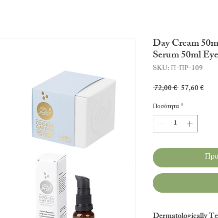
Day Cream 50ml
Serum 50ml Ey
SKU: Π-ΠΡ-109
Κανονική
Τιμή
 72,00 € 
57,60 €
τιμή
Έκπ
Ποσότητα
*
Προ
Dermatologically Te