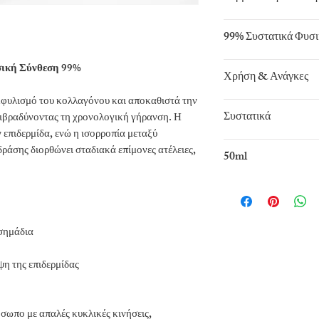
99% Συστατικά Φυσ
σική Σύνθεση 99%
Χρήση & Ανάγκες
εκφυλισμό του κολλαγόνου και αποκαθιστά την
Επίμονες ατέλειες -
Συστατικά
πιβραδύνοντας τη χρονολογική γήρανση. Η
 επιδερμίδα, ενώ η ισορροπία μεταξύ
Aqua, Snail secretio
ράσης διορθώνει σταδιακά επίμονες ατέλειες,
50ml
Dulcis, vegetable gly
stearate, niacinamide
tripeptide-1, palmit
phenoxythanol, cale
 σημάδια
ψη της επιδερμίδας
ωπο με απαλές κυκλικές κινήσεις,