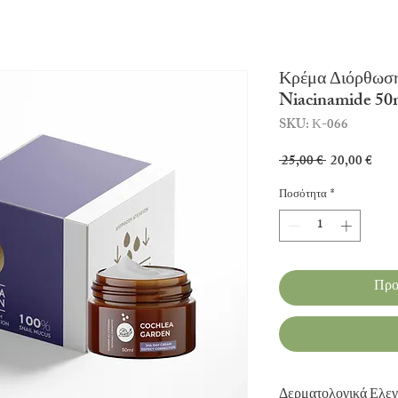
Κρέμα Διόρθωση
Niacinamide 50
SKU: Κ-066
Κανονική
Τιμή
 25,00 € 
20,00 €
τιμή
Έκπ
Ποσότητα
*
Προ
Δερματολογικά Ελε