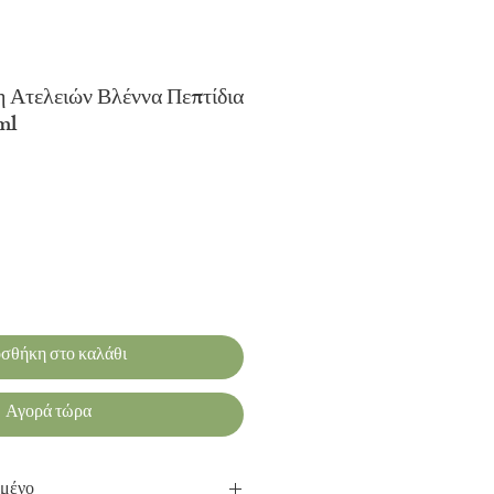
 Ατελειών Βλέννα Πεπτίδια
ml
τωσης
σθήκη στο καλάθι
Αγορά τώρα
γμένο