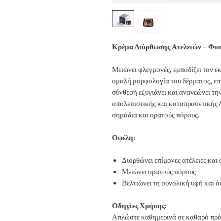
Κρέμα Διόρθωσης Ατελειών – Φυ
Μειώνει φλεγμονές, εμποδίζει τον 
ομαλή μορφολογία του δέρματος, ε
σύνθεση εξυγιάνει και ανανεώνει την
απολεπιστικής και καταπραϋντικής δ
σημάδια και ορατούς πόρους.
Οφέλη:
Διορθώνει επίμονες ατέλειες και
Μειώνει ορατούς πόρους
Βελτιώνει τη συνολική υφή και ό
Οδηγίες Χρήσης:
Απλώστε καθημερινά σε καθαρό πρόσ