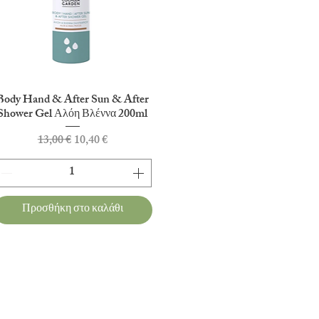
Γρήγορη προβολή
Body Hand & After Sun & After
Shower Gel Αλόη Βλέννα 200ml
Κανονική τιμή
Τιμή Έκπτωσης
13,00 €
10,40 €
Προσθήκη στο καλάθι