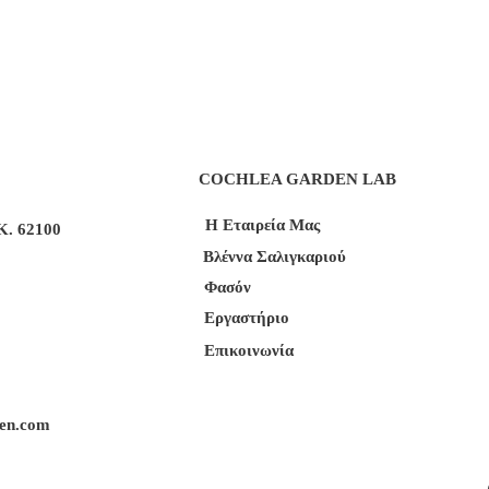
COCHLEA GARDEN LAB
Η Εταιρεία Μας
Κ. 62100
Βλέννα Σαλιγκαριού
Φασόν
Εργαστήριο
Επικοινωνία
den.com