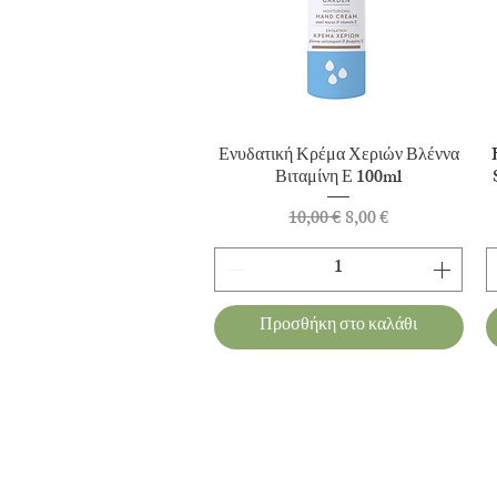
Γρήγορη προβολή
Ενυδατική Κρέμα Χεριών Βλέννα
Βιταμίνη Ε 100ml
Κανονική τιμή
Τιμή Έκπτωσης
10,00 €
8,00 €
Προσθήκη στο καλάθι